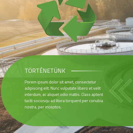
TÖRTÉNETÜNK
Porem ipsum dolor sit amet, consectetur
adipiscing elit. Nunc vulputate libero et velit
interdum, ac aliquet odio mattis. Class aptent
taciti sociosqu ad litora torquent per conubia
nostra, per inceptos.