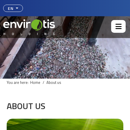
Select your language
EN
You are here:
Home
About us
ABOUT US