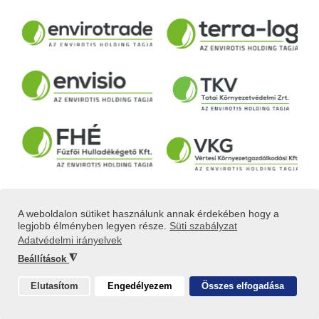
A weboldalon sütiket használunk annak érdekében hogy a
legjobb élményben legyen része.
Süti szabályzat
Adatvédelmi irányelvek
◮
Beállítások
© MINDEN JOG FENNTARTVA! 2025.
KÉSZÍTETTE:
IDEASTYLE
Elutasítom
Engedélyezem
Összes elfogadása
Sütik