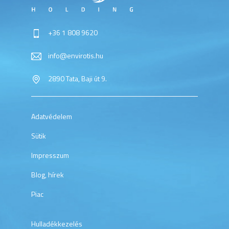
+36 1 808 9620
info@envirotis.hu
2890 Tata, Baji út 9.
Adatvédelem
Sütik
Impresszum
Blog, hírek
Piac
Hulladékkezelés