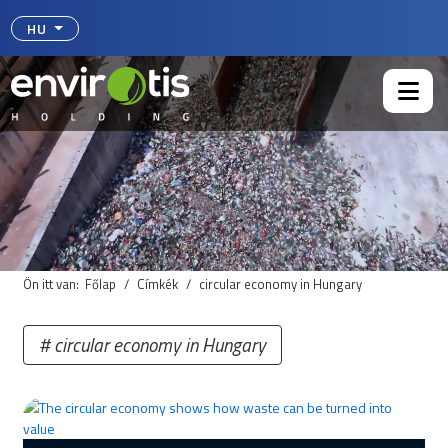
Válasszon nyelvet
HU
Ön itt van:
Főlap
Címkék
circular economy in Hungary
circular economy in Hungary