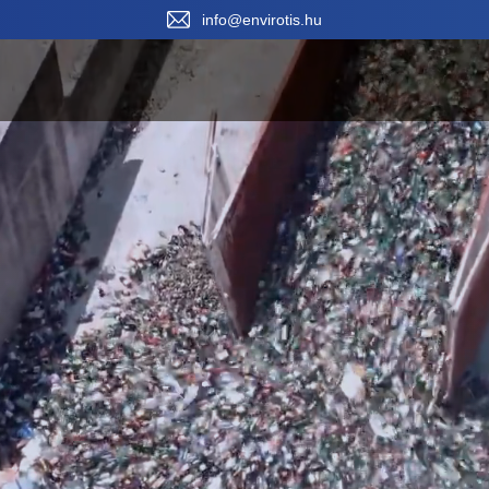
Vála
info@envirotis.hu