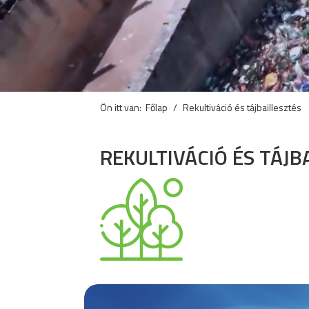
Ön itt van:
Főlap
Rekultiváció és tájbaillesztés
REKULTIVÁCIÓ ÉS TÁJB