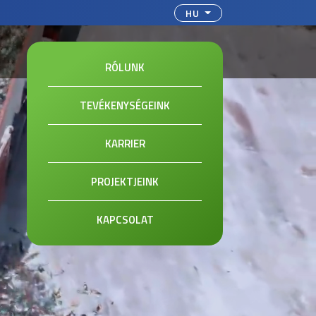
sszon nyelvet
HU
RÓLUNK
TEVÉKENYSÉGEINK
KARRIER
PROJEKTJEINK
KAPCSOLAT