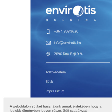
+36 1 808 9620
info@envirotis.hu
2890 Tata, Baji út 9.
Adatvédelem
Sütik
Impresszum
Blog, hírek
A weboldalon sütiket használunk annak érdekében hogy a
Piac
legjobb élményben legyen része.
Süti szabályzat