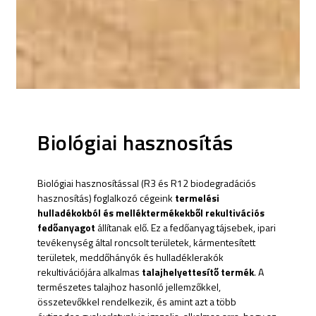
Biológiai hasznosítás
Biológiai hasznosítással (R3 és R12 biodegradációs
hasznosítás) foglalkozó cégeink
termelési
hulladékokból és melléktermékekből rekultivációs
fedőanyagot
állítanak elő. Ez a fedőanyag tájsebek, ipari
tevékenység által roncsolt területek, kármentesített
területek, meddőhányók és hulladéklerakók
rekultivációjára alkalmas
talajhelyettesítő termék
. A
természetes talajhoz hasonló jellemzőkkel,
összetevőkkel rendelkezik, és amint azt a több