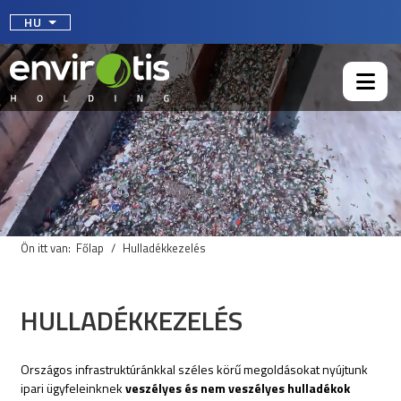
Válasszon nyelvet
HU
Ön itt van:
Főlap
Hulladékkezelés
HULLADÉKKEZELÉS
Országos infrastruktúránkkal széles körű megoldásokat nyújtunk
ipari ügyfeleinknek
veszélyes és nem veszélyes hulladékok