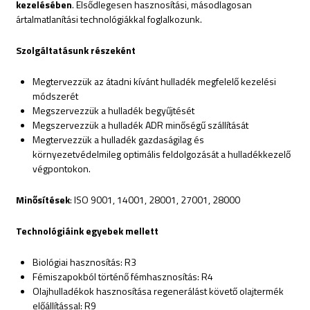
kezelésében
. Elsődlegesen hasznosítási, másodlagosan
ártalmatlanítási technológiákkal foglalkozunk.
Szolgáltatásunk részeként
Megtervezzük az átadni kívánt hulladék megfelelő kezelési
módszerét
Megszervezzük a hulladék begyűjtését
Megszervezzük a hulladék ADR minőségű szállítását
Megtervezzük a hulladék gazdaságilag és
környezetvédelmileg optimális feldolgozását a hulladékkezelő
végpontokon.
Minősítések
: ISO 9001, 14001, 28001, 27001, 28000
Technológiáink egyebek mellett
Biológiai hasznosítás: R3
Fémiszapokból történő fémhasznosítás: R4
Olajhulladékok hasznosítása regenerálást követő olajtermék
előállítással: R9