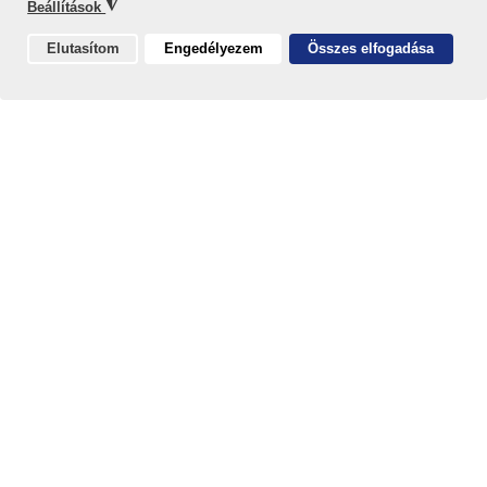
◮
Beállítások
Elutasítom
Engedélyezem
Összes elfogadása
Sütik
Fémiszap hasznosítása
Fémtartalmú iszapok, ipari savak és lúgok kinyerhető
alapanyagok felhasználásával (R4 hasznosítási
kezelés)
fémsókat, fém-hidroxidokat és
takarmányipari nyomelempótló készítményeket
állítunk elő.
A hasznosítási eljárás során alapvető célunk,
hogy
minimális másodlagos hulladék keletkezzen
,
illetve azt
visszaforgassuk az újrafeldolgozási
folyamatba
, vagy anyagában hasznosítsuk.
Kezelt hulladékok:
Galvániszapok