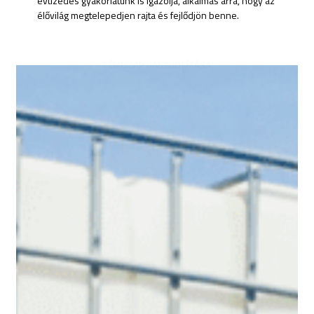
évtizedes gyakorlatunk is igazolja, alkalmas arra, hogy az
élővilág megtelepedjen rajta és fejlődjön benne.
FÉMISZAP HASZNOSÍTÁSA