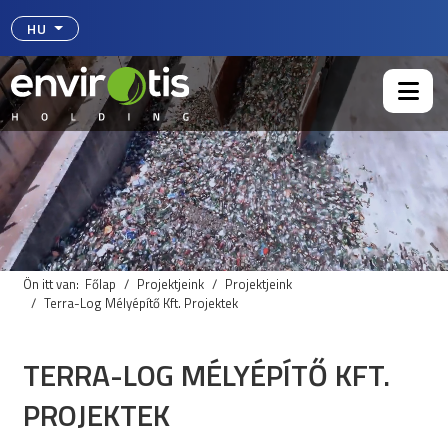
Válasszon nyelvet
HU
Ön itt van:
Főlap
Projektjeink
Projektjeink
Terra-Log Mélyépítő Kft. Projektek
TERRA-LOG MÉLYÉPÍTŐ KFT.
PROJEKTEK