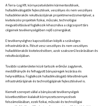
A Terra-Log Kft. környezetvédelmi kármentesítések,
hulladékválogatók fejlesztések, veszélyes és nem veszélyes
hulladéklerakók rekultivációjának projektmenedzsmentjével, a
kivitelezési projektek fizikai, műszaki, technológiai
megvalósításával foglalkozik kihasználva a cégcsoport társ
cégeinek tevékenységében rejlő szinergiákat.
E tevékenységhez kapcsolódóan kiépíti a szükséges
infrastruktúrát is. Részt vesz veszélyes és nem veszélyes
hulladéklerakók kivitelezésében, azok szakszerű lezárásában és
rekultivációjában.
További szakterületei közé tartozik erőművi zagyterek,
meddőhányók és felhagyott bányaüregek lezárása és
helyreállítása. Foglalkozik hulladékválogató létesítmények
infrastruktúrájának és technológiájának fejlesztésével is.
Kiemelt szerepet vállal a bányászati tevékenységek
következtében kialakult környezetszennyezések
felszámolásában, ezek fizikai, műszaki és technológiai