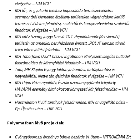
elvégzése – HM VGH
MH lő-, és gyakorló tereihez kapcsolódó természetvédelmi
szempontból kiemelten érzékeny területeken végrehajtásra kerülő
természetvédelmi felmérési, szakértői és környezetvédelmi szakértői
feladatok elvégzése – HM VGH
MH vitéz Szentgyörgyi Dezső 101. Repülődandár (Kecskemét)
területén az amerikai beruházással érintett „POL A” kerozin tároló
telep kárenyhítési feladatai – HM VGH
MH Táborfalva 0221 hrsz.-ú ingatlanon elhelyezett illegális hulladék
felszámolása és kárenyhítési feladatok – HM VGH
Tata, MH Klapka György laktanya bontási, tartálybontási és
helyreállítási, illetve tányfeltárási feladatok elvégzése – HM VGH
MH Pápa Bázisrepülőtér, Északi üzemanyagtároló telephely
HAVARIA esemény által okozott környezeti kár felszámolása – HM
VGH
Használaton kívüli tartályok felszámolása, MH anyagellátó bázis -
Bp. Újszász utca – HM VGH
Folyamatban lévő projektek:
Gyöngyösoroszi ércbánya bánya bezárás VI. ütem– NITROKÉMIA Zrt.