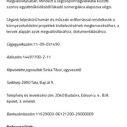
megvalósításában. Mindezt a cégcsoport tagvállalatai közötti
szoros együttműködésből fakadó szinergiákra alapozva végzi.
Cégünk teljeskörű humán és műszaki erőforrással rendelkezik a
környezetvédelmi projektek kivitelezésének megtervezéséhez, a
tervek alapján azok megvalósításához, dokumentálásához.
Cégjegyzékszám:
11-09-031490
Adószám:
14497700-2-11
Képviseletre jogosultak:
Sinka Tibor, ügyvezető
Székhely:
2890 Tata, Baji út 9.
Telephely és levelezési cím: 2040 Budaörs, Edison u. 4 . B/A
épület, 3. emelet
Bankszámlaszám:
11629003-06121200-29000009
Referenciáink: