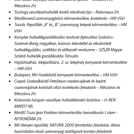
Mészáros Zrt.
Szuhogy veszélyeshulladék lerakó rekultivációja – Naturaqua Zrt.
Mezőkövesd üzemanyagbázis kármentesítése, kivitelezés– HM VGH
Taszár, Repülőtér „A” és „B” üzemanyag telepek kármentesítése – HM
VGH
Komplex hulladékgazdálkodási rendszer fejlesztése Szabolcs-
Szatmár-Bereg megyében, különös tekintettel az elkülönített
hulladékgyűjtési, szállítási és előkezelő rendszerre – SZSZB Megyei
Szilárd-hulladék-gazdálkodási Társulás
Hajdúhadház, kiképzőbázis, 2. sz. telephely környezeti kármentesítése
– HM VGH
Budapest, MH Hadikikötő környezeti kármentesítése – HM VGH
Csepeli Szabadkikötő Petróleum medencéjének és bejárti
csatornájának kotrását célzó kivitelezési feladatok – Mészáros és
Mészáros Zrt.
Kistormás húsipari veszélyes hulladéklerakó lezárása – H-REN
AMROT Kft.
Martfű Tisza Ipari Parkban kármentesítési beavatkozás I. ütem -
NITROKÉMIA Zrt.
MH Kenyeri repülőtér, NATURA 2000 fenntartási feladatok, illetve
használaton kívüli üzemanyag tartálypark bontási feladatok