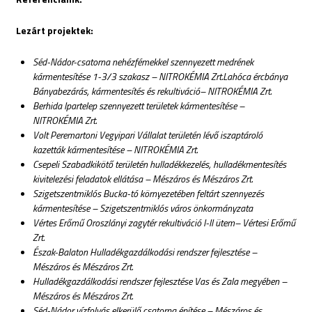
Lezárt projektek:
Séd-Nádor-csatorna nehézfémekkel szennyezett medrének
kármentesítése 1-3/3 szakasz – NITROKÉMIA Zrt.Lahóca ércbánya
Bányabezárás, kármentesítés és rekultiváció– NITROKÉMIA Zrt.
Berhida Ipartelep szennyezett területek kármentesítése –
NITROKÉMIA Zrt.
Volt Peremartoni Vegyipari Vállalat területén lévő iszaptároló
kazetták kármentesítése – NITROKÉMIA Zrt.
Csepeli Szabadkikötő területén hulladékkezelés, hulladékmentesítés
kivitelezési feladatok ellátása – Mészáros és Mészáros Zrt.
Szigetszentmiklós Bucka-tó környezetében feltárt szennyezés
kármentesítése – Szigetszentmiklós város önkormányzata
Vértes Erőmű Oroszlányi zagytér rekultiváció I-II ütem– Vértesi Erőmű
Zrt.
Észak-Balaton Hulladékgazdálkodási rendszer fejlesztése –
Mészáros és Mészáros Zrt.
Hulladékgazdálkodási rendszer fejlesztése Vas és Zala megyében –
Mészáros és Mészáros Zrt.
Séd-Nádor vízfolyás elkerülő csatorna építése – Mészáros és