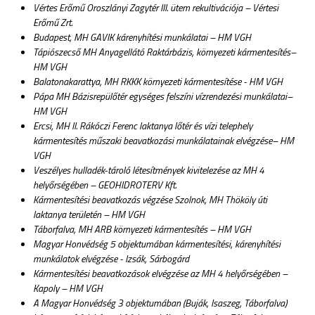
Vértes Erőmű Oroszlányi Zagytér III. ütem rekultivációja – Vértesi
Erőmű Zrt.
Budapest, MH GAVIK kárenyhítési munkálatai – HM VGH
Tápiószecső MH Anyagellátó Raktárbázis, környezeti kármentesítés–
HM VGH
Balatonakarattya, MH RKKK környezeti kármentesítése - HM VGH
Pápa MH Bázisrepülőtér egységes felszíni vízrendezési munkálatai–
HM VGH
Ercsi, MH II. Rákóczi Ferenc laktanya lőtér és vízi telephely
kármentesítés műszaki beavatkozási munkálatainak elvégzése– HM
VGH
Veszélyes hulladék-tároló létesítmények kivitelezése az MH 4
helyőrségében – GEOHIDROTERV Kft.
Kármentesítési beavatkozás végzése Szolnok, MH Thököly úti
laktanya területén – HM VGH
Táborfalva, MH ARB környezeti kármentesítés – HM VGH
Magyar Honvédség 5 objektumában kármentesítési, kárenyhítési
munkálatok elvégzése - Izsák, Sárbogárd
Kármentesítési beavatkozások elvégzése az MH 4 helyőrségében –
Kapoly – HM VGH
A Magyar Honvédség 3 objektumában (Buják, Isaszeg, Táborfalva)