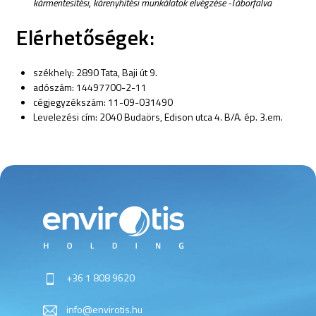
kármentesítési, kárenyhítési munkálatok elvégzése -Táborfalva
Elérhetőségek:
székhely: 2890 Tata, Baji út 9.
adószám: 14497700-2-11
cégjegyzékszám: 11-09-031490
Levelezési cím: 2040 Budaörs, Edison utca 4. B/A. ép. 3.em.
+36 1 808 9620
info@envirotis.hu