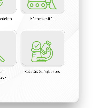
kedelem
Kármentesítés
iumi
Kutatás és fejlesztés
ások