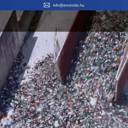
Vála
info@envirotis.hu