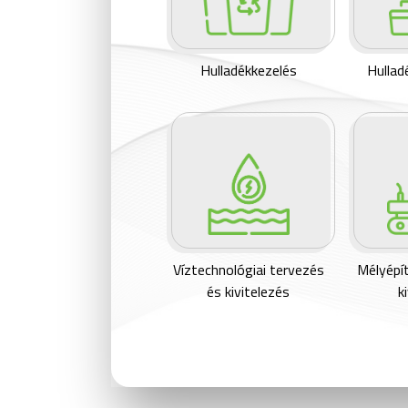
Hulladékkezelés
Hullad
Víztechnológiai tervezés
Mélyépít
és kivitelezés
k