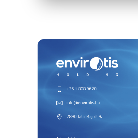
+36 1 808 9620
info@envirotis.hu
2890 Tata, Baji út 9.