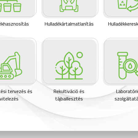
ékhasznosítás
Hulladékártalmatlanítás
Hulladékkeres
ési tervezés és
Rekultiváció és
Laboratór
ivitelezés
tájbaillesztés
szolgáltat