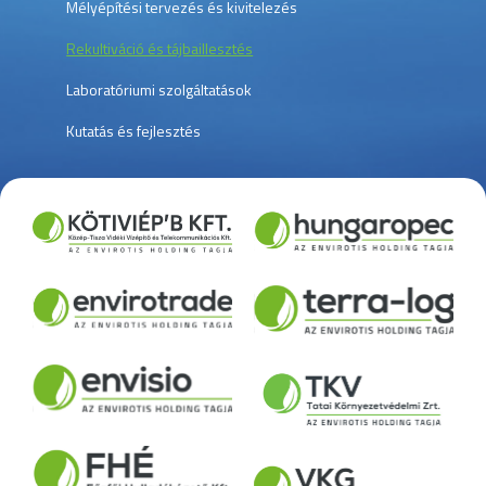
Mélyépítési tervezés és kivitelezés
Rekultiváció és tájbaillesztés
Laboratóriumi szolgáltatások
Kutatás és fejlesztés