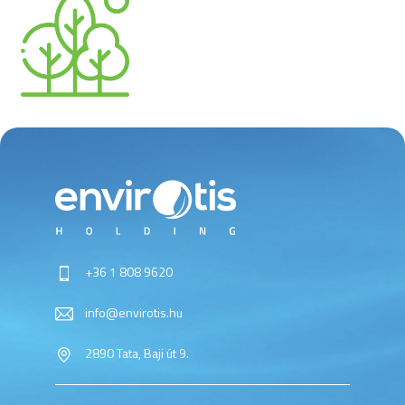
+36 1 808 9620
info@envirotis.hu
2890 Tata, Baji út 9.