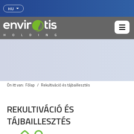
Válasszon nyelvet
HU
Ön itt van:
Főlap
Rekultiváció és tájbaillesztés
REKULTIVÁCIÓ ÉS
TÁJBAILLESZTÉS