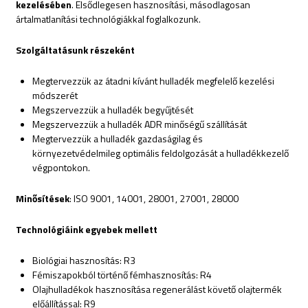
kezelésében
. Elsődlegesen hasznosítási, másodlagosan
ártalmatlanítási technológiákkal foglalkozunk.
Szolgáltatásunk részeként
Megtervezzük az átadni kívánt hulladék megfelelő kezelési
módszerét
Megszervezzük a hulladék begyűjtését
Megszervezzük a hulladék ADR minőségű szállítását
Megtervezzük a hulladék gazdaságilag és
környezetvédelmileg optimális feldolgozását a hulladékkezelő
végpontokon.
Minősítések
: ISO 9001, 14001, 28001, 27001, 28000
Technológiáink egyebek mellett
Biológiai hasznosítás: R3
Fémiszapokból történő fémhasznosítás: R4
Olajhulladékok hasznosítása regenerálást követő olajtermék
előállítással: R9