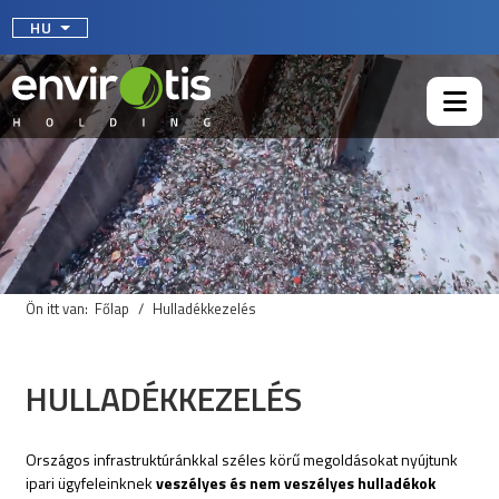
Válasszon nyelvet
HU
Ön itt van:
Főlap
Hulladékkezelés
HULLADÉKKEZELÉS
Országos infrastruktúránkkal széles körű megoldásokat nyújtunk
ipari ügyfeleinknek
veszélyes és nem veszélyes hulladékok