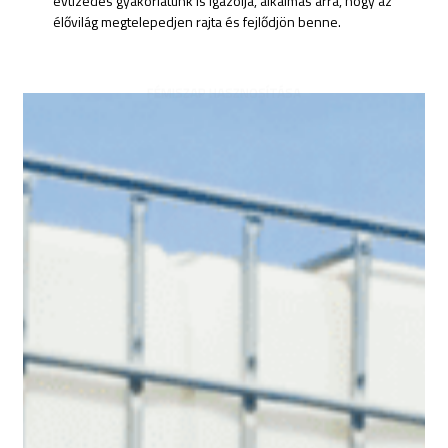
évtizedes gyakorlatunk is igazolja, alkalmas arra, hogy az
élővilág megtelepedjen rajta és fejlődjön benne.
FÉMISZAP HASZNOSÍTÁSA