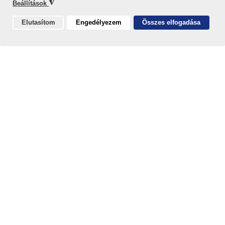
◮
Beállítások
Elutasítom
Engedélyezem
Összes elfogadása
Sütik
Fémiszap hasznosítása
Fémtartalmú iszapok, ipari savak és lúgok kinyerhető
alapanyagok felhasználásával (R4 hasznosítási
kezelés)
fémsókat, fém-hidroxidokat és
takarmányipari nyomelempótló készítményeket
állítunk elő.
A hasznosítási eljárás során alapvető célunk,
hogy
minimális másodlagos hulladék keletkezzen
,
illetve azt
visszaforgassuk az újrafeldolgozási
folyamatba
, vagy anyagában hasznosítsuk.
Kezelt hulladékok:
Galvániszapok