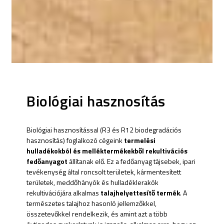
Biológiai hasznosítás
Biológiai hasznosítással (R3 és R12 biodegradációs
hasznosítás) foglalkozó cégeink
termelési
hulladékokból és melléktermékekből rekultivációs
fedőanyagot
állítanak elő. Ez a fedőanyag tájsebek, ipari
tevékenység által roncsolt területek, kármentesített
területek, meddőhányók és hulladéklerakók
rekultivációjára alkalmas
talajhelyettesítő termék
. A
természetes talajhoz hasonló jellemzőkkel,
összetevőkkel rendelkezik, és amint azt a több