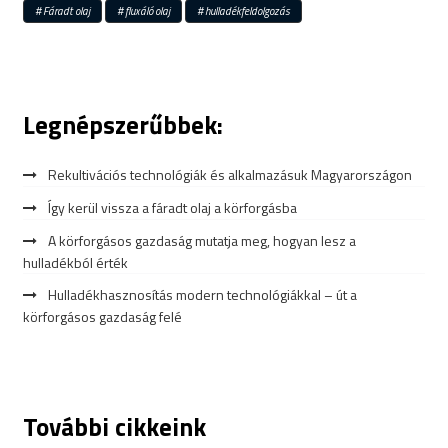
Fáradt olaj
fluxáló olaj
hulladékfeldolgozás
Legnépszerűbbek:
Rekultivációs technológiák és alkalmazásuk Magyarországon
Így kerül vissza a fáradt olaj a körforgásba
A körforgásos gazdaság mutatja meg, hogyan lesz a
hulladékból érték
Hulladékhasznosítás modern technológiákkal – út a
körforgásos gazdaság felé
További cikkeink