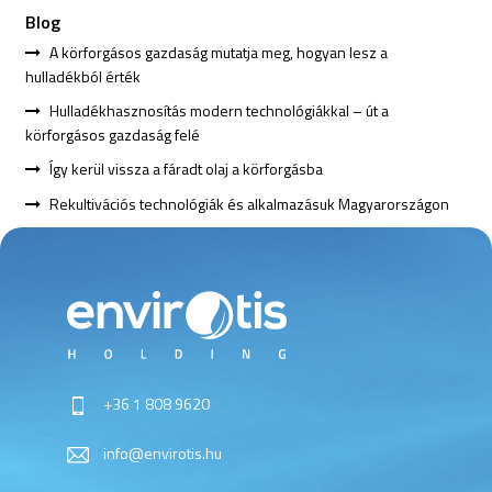
Blog
A körforgásos gazdaság mutatja meg, hogyan lesz a
hulladékból érték
Hulladékhasznosítás modern technológiákkal – út a
körforgásos gazdaság felé
Így kerül vissza a fáradt olaj a körforgásba
Rekultivációs technológiák és alkalmazásuk Magyarországon
+36 1 808 9620
info@envirotis.hu