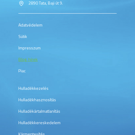
2890 Tata, Baji út 9.
Adatvédelem
Sütik
Impresszum
Blog, hírek
Piac
Hulladékkezelés
Hulladékhasznosítás
Hulladékártalmatlanítás
Hulladékkereskedelem
Kármentesítés