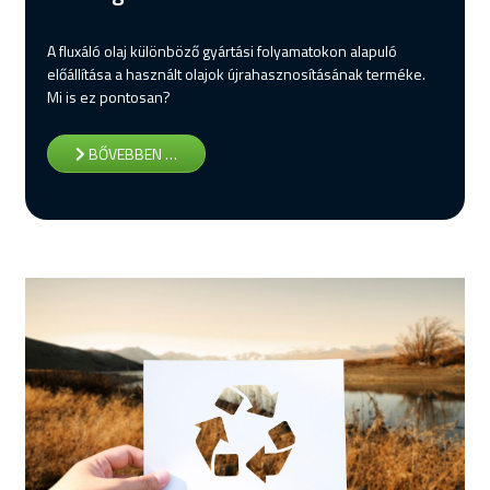
A fluxáló olaj különböző gyártási folyamatokon alapuló
előállítása a használt olajok újrahasznosításának terméke.
Mi is ez pontosan?
BŐVEBBEN …