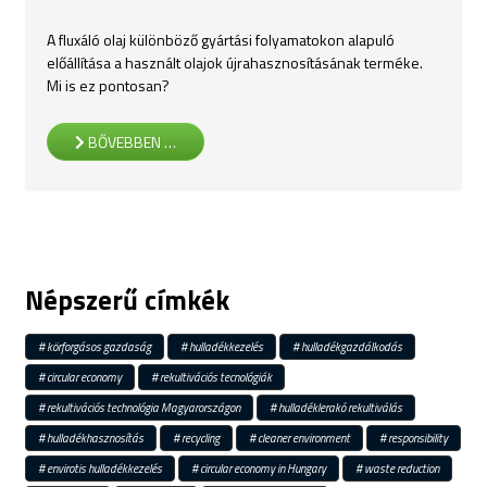
A fluxáló olaj különböző gyártási folyamatokon alapuló
előállítása a használt olajok újrahasznosításának terméke.
Mi is ez pontosan?
BŐVEBBEN …
Népszerű címkék
körforgásos gazdaság
hulladékkezelés
hulladékgazdálkodás
circular economy
rekultivációs tecnológiák
rekultivációs technológia Magyarországon
hulladéklerakó rekultiválás
hulladékhasznosítás
recycling
cleaner environment
responsibility
envirotis hulladékkezelés
circular economy in Hungary
waste reduction